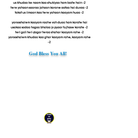
us khudaa ke naam kaa shukiyaa ham laate hain -2
tere yahaan saaraa jahaan karane aataa hai duvaa -2
takat us iimaan kaa tere yahaan kaayam huaa -2
yarooshalem kaayam raahe vah duaa ham karate hai
usakaa sadaa hogaa bhalaa jo pyaar tujhase karate -2
teri gali teri ḍagar teraa shahar kaayam rahe -2
yarooshalem khudaa kaa ghar kaayam rahe, kaayam rahe
-2
God Bless You All!
YESHU KE GEET
Explore