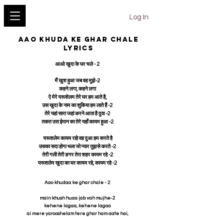
YESHU KE GEET
Log In
AAO KHUDA KE GHAR CHALE
LYRICS
आओ खुदा के घर चले - 2
मैं खुश हुआ जब वह मुझे-2
कहने लगा, कहने लगा
ऐ मेरे यरूशेलम तेरे घर हम आते है,
उस खुदा के नाम का शुकिया हम लाते हैं -2
तेरे यहां सारा जहां करने आता है दुवा -2
तकत उस ईमान का तेरे यहाँ कायम हुआ -2
यरूशलेम कायम राहे वह दुआ हम करते है
उसका सदा होगा भला जो प्यार तुझसे करते -2
तेरी गली तेरी डगर तेरा शहर कायम रहे -2
यरूशलेम खुदा का घर कायम रहे, कायम रहे -2
Aao khudaa ke ghar chale - 2
main khush huaa jab vah mujhe-2
kehene lagaa, kehene lagaa
ai mere yarooshelam tere ghar ham aate hai,