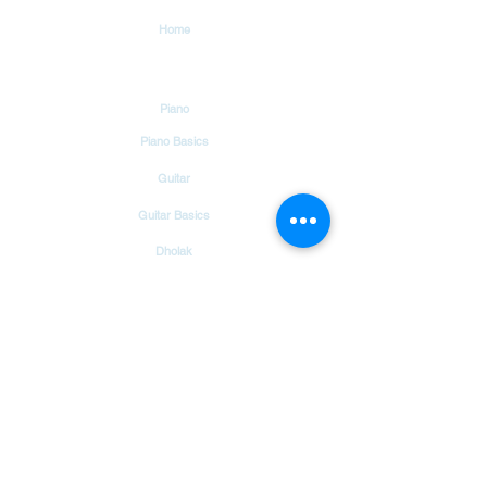
Home
Tutorials
Piano
Piano Basics
Guitar
Guitar Basics
Dholak
Drums
Garageband
Tambourine
Songs
Hindi Christian Songs
Blog