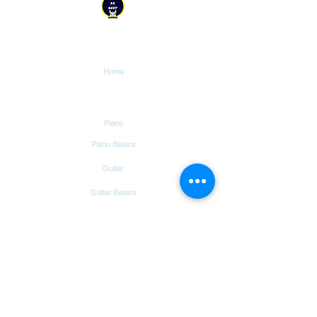
YESHU KE GEET
Explore
Home
Tutorials
Piano
Piano Basics
Guitar
Guitar Basics
Dholak
Drums
Garageband
Tambourine
Songs