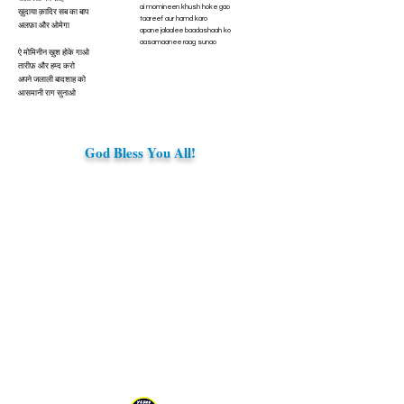
ai momineen khush hoke gao
ख़ुदाया क़ादिर सब का बाप
taareef aur hamd karo
अलफ़ा और ओमेगा
apane jalaalee baadashaah ko
aasamaanee raag sunao
ऐ मोमिनीन ख़ुश होके गाओ
तारीफ़ और हम्द करो
अपने जलाली बादशाह को
आसमानी राग सुनाओ
God Bless You All!