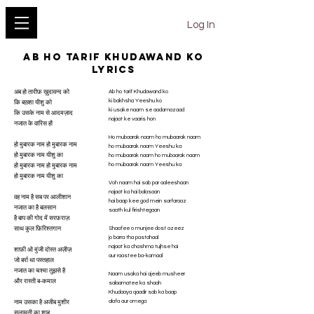
YESHU KE GEET
Log In
Ab ho tarif Khudawand ko
lyrics
Ab ho tarif Khudawand ko
अब हो तारीफ़ ख़ुदावन्द को
ki bakhsha Yeeshu ko
कि बख़्शा यीशु को
ki usake naam se aadamazaad
कि उसके नाम से आदमज़ाद
najaat ke vaaris hon
नजात के वारिस हों
Ho mubaarak naam ho mubaarak naam
हो मुबारक नाम हो मुबारक नाम
ho mubaarak naam Yeeshu ka
हो मुबारक नाम यीशु का
ho mubaarak naam ho mubaarak naam
ho mubaarak naam Yeeshu ka
हो मुबारक नाम हो मुबारक नाम
हो मुबारक नाम यीशु का
Voh naam hai sab par aaleeshaan
najaat ka hai balasaan
वह नाम है सब पर आलीशान
hai baap kee god mein sarfaraaz
नजात का है बलसान
saath kul firishtegaan
है बाप की गोद में सरफ़राज़
Shaafee o munjee dost azeez
साथ कुल फ़िरिश्तगान
jo barra tha pastahaal
najaat ka chashma tujhse hai
शाफ़ी ओ मुंजी दोस्त अज़ीज़
aur raastee ba-kamaal
जो बर्रा था पस्तहाल
नजात का चश्मा तुझसे है
Naam usaka hai ajeeb musheer
और रास्ती ब-कमाल
salaamatee ka shaah
Khudaaya qaadir sab ka baap
alafa aur omega
नाम उसका है अजीब मुशीर
सलामती का शाह