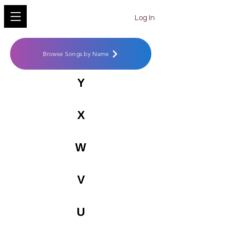
YESHU KE GEET
Log In
Browse Songs by Name
Y
X
W
V
U