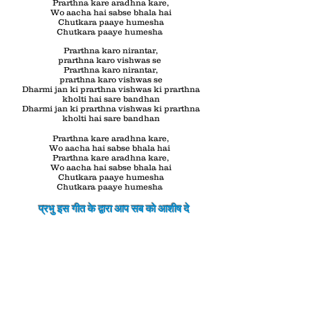
Prarthna kare aradhna kare,
Wo aacha hai sabse bhala hai
Chutkara paaye humesha
Chutkara paaye humesha
Prarthna karo nirantar,
prarthna karo vishwas se
Prarthna karo nirantar,
prarthna karo vishwas se
Dharmi jan ki prarthna vishwas ki prarthna
kholti hai sare bandhan
Dharmi jan ki prarthna vishwas ki prarthna
kholti hai sare bandhan
Prarthna kare aradhna kare,
Wo aacha hai sabse bhala hai
Prarthna kare aradhna kare,
Wo aacha hai sabse bhala hai
Chutkara paaye humesha
Chutkara paaye humesha
प्रभु इस गीत के द्वारा आप सब को
आशीष
दे