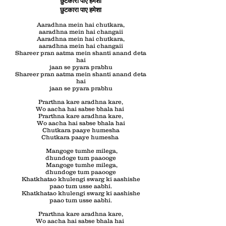
छुटकारा पाए हमेशा
छुटकारा पाए हमेशा
Aaradhna mein hai chutkara,
aaradhna mein hai changaii
Aaradhna mein hai chutkara,
aaradhna mein hai changaii
Shareer pran aatma mein shanti anand deta
hai
jaan se pyara prabhu
Shareer pran aatma mein shanti anand deta
hai
jaan se pyara prabhu
Prarthna kare aradhna kare,
Wo aacha hai sabse bhala hai
Prarthna kare aradhna kare,
Wo aacha hai sabse bhala hai
Chutkara paaye humesha
Chutkara paaye humesha
Mangoge tumhe milega,
dhundoge tum paaooge
Mangoge tumhe milega,
dhundoge tum paaooge
Khatkhatao khulengi swarg ki aashishe
paao tum usse aabhi.
Khatkhatao khulengi swarg ki aashishe
paao tum usse aabhi.
Prarthna kare aradhna kare,
Wo aacha hai sabse bhala hai