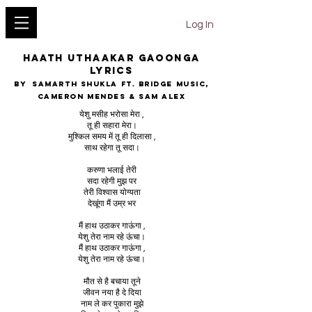
YESHU KE GEET
Log In
Haath Uthaakar Gaoonga
lyrics
BY Samarth Shukla ft. Bridge Music,
Cameron Mendes & Sam Alex
येशु मसीह भरोसा मेरा ,
तू ही सहारा मेरा।
मुश्किल समय में तू ही दिलासा ,
साथ रहेगा तू सदा।
करुणा भलाई तेरी
सदा रहेगी मुझ पर
तेरी विश्वास योग्यता
देखूंगा मैं उम्र भर
मैं हाथ उठाकर गाऊंगा ,
येशु तेरा नाम रहे ऊंचा।
मैं हाथ उठाकर गाऊंगा ,
येशु तेरा नाम रहे ऊंचा।
मौत से है बचाया तूने
जीवन नया है दे दिया
नाम ले कर पुकारा मुझे