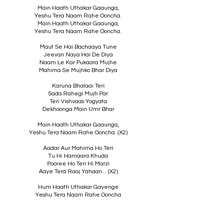
Main Haath Uthakar Gaaunga,
Yeshu Tera Naam Rahe Ooncha.
Main Haath Uthakar Gaaunga,
Yeshu Tera Naam Rahe Ooncha.
Maut Se Hai Bachaaya Tune
Jeevan Naya Hai De Diya
Naam Le Kar Pukaara Mujhe
Mahima Se Mujhko Bhar Diya
Karuna Bhalaai Teri
Sada Rahegi Mujh Par
Teri Vishvaas Yogyata
Dekhoonga Main Umr Bhar
Main Haath Uthakar Gaaunga,
Yeshu Tera Naam Rahe Ooncha. (X2)
Aadar Aur Mahima Ho Teri
Tu Hi Hamaara Khuda
Pooree Ho Teri Hi Marzi
Aaye Tera Raaj Yahaan... (X2)
Hum Haath Uthakar Gayenge
Yeshu Tera Naam Rahe Ooncha