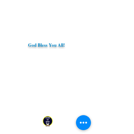
God Bless You All!
YESHU KE GEET