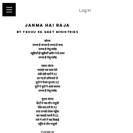
YESHU KE GEET
Log In
JANMA HAI RAJA
BY YESHU KE GEET MINISTRIES
कोरस:
जनमा है जनमा है जनमा है राजा
जनमा है येशु मसीह
खुशियाँ ही खुशियाँ ज़मीन पे है लाया
जनमा है येशु मसीह
पहला अंतरा:
चरवाहे जब पहरा देते
ठंडी ठंडी रातों में X2
डर गए वो उजियाले से
दूतों ने पैगाम सुनाया X2
दूतों ने दूतों ने आके बताया
जनमा है येशु मसीह
दूसरा अंतरा:
ऊँटों पे जब तीन मज़ूसी
पीछे आए तारे के X2
तारा उनको लेकर पहुँचा
चम चमाती चरनी में X2
तारे ने तारे ने राह दिखाई
पहुँचे थे तीन मज़ूसी
CHORUS: