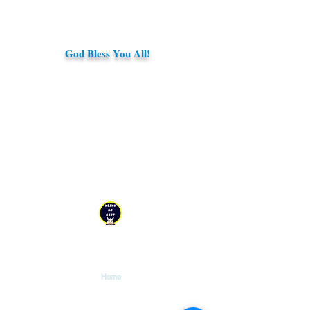
God Bless You All!
YESHU KE GEET
Explore
Home
Tutorials