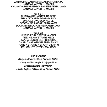
JANMA HAI JANMA HAI JANMA HAI RAJA
JANMA HAI YESHU MASIH
KHUSHIYA HI KHUSHIYA ZAMEEN PE HAI LAYA
JANMA HAI YESHU MASIH
VERSE 1:
CHARWAHE JAB PEHRA DETE
THANDI THANDI RAATO MEI X2
DAR GAYE WO UJIYALE SE
DOOTON NE PAIGAM SUNAYA X2
DOOTON NE DOOTON NE AAKE BATAYA
JANMA HAI YESHU MASIH
VERSE 2:
UNTHO PE JAB TEEN MAJOOSI
PEECHE AAYE TAARE KE X2
TAARA UNKO LEKE POHOCHA
CHAM CHAMATI CHARNI MEIN X2
TAARE NE TAARE NE RAAH DIKHAYI
POHOCHE THE TEEN MAJOOSI
Song Credits:
Singers: Shawn Milton, Shanon Milton
Composition: Rajinald Vijay Milton
Lyrics: Rajinald Vijay Milton
Music: Rajinald Vijay Milton, Shawn Milton