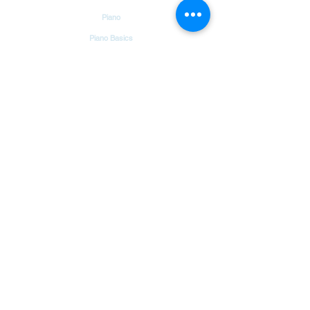
Piano
Piano Basics
Guitar
Guitar Basics
Dholak
Drums
Garageband
Tambourine
Songs
Hindi Christian Songs
Blog
Bible Verses
Chords & Notes Chart
About Us