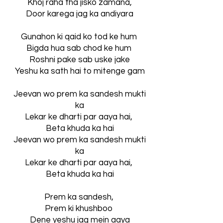
Khoj raha tha jisko zamana,
Door karega jag ka andiyara
Gunahon ki qaid ko tod ke hum
Bigda hua sab chod ke hum
Roshni pake sab uske jake
Yeshu ka sath hai to mitenge gam
Jeevan wo prem ka sandesh mukti
ka
Lekar ke dharti par aaya hai,
Beta khuda ka hai
Jeevan wo prem ka sandesh mukti
ka
Lekar ke dharti par aaya hai,
Beta khuda ka hai
Prem ka sandesh,
Prem ki khushboo
Dene yeshu jag mein aaya