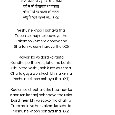
कांटों का ताज पहनाया था उसको
दर्द में भी वो सबको था चाहता
प्रेम में वो हर ज़ख्म को सहता
येशु ने ख़ून बहाया था… (×2)
Yeshu ne khoon bahaya tha
Papon se mujh ko bachaya tha
Zakhmon ko mere apnaya tha
Shaitan ko usne haraya tha (X2)
Kalvari ka vo dard ka rasta
Kandhe pe tha krus, lahu tha behta
Chup tha Yeshu, sab kuch vo sehta
Chalta gaya woh, kuch bhi na kehta
Yeshu ne khoon bahaya tha...(X1)
Keelon se chedha, uske haathon ko
Kaanton ka taaj pehenaya tha usko
Dard mein bhi vo sabko tha chahta
Prem mein vo har zakhm ko seheta
Yeshu ne khoon bahaya tha...(X2)