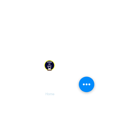
YESHU KE GEET
Explore
Home
Tutorials
Piano
Piano Basics
Guitar