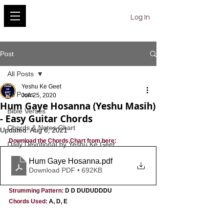
YESHU KE GEET
Log In
Post
All Posts
Yeshu Ke Geet
All Posts
Jun 25, 2020
Hum Gaye Hosanna (Yeshu Masih)
Bible Verses
- Easy Guitar Chords
Chords & Notes Chart
Updated:
Aug 6, 2021
Download the Chords Chart from here:
Daily Devotional by Yeshu Ke Geet
Hum Gaye Hosanna
.pdf
Download PDF • 692KB
Strumming Pattern: 
D D DUDUDDDU
Chords Used: 
A, D, E