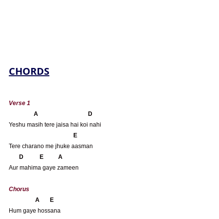
CHORDS
Verse 1
A                                  D
Yeshu masih tere jaisa hai koi nahi
E
Tere charano me jhuke aasman
D           E          A
Aur mahima gaye zameen
Chorus
                 A       E
Hum gaye hossana