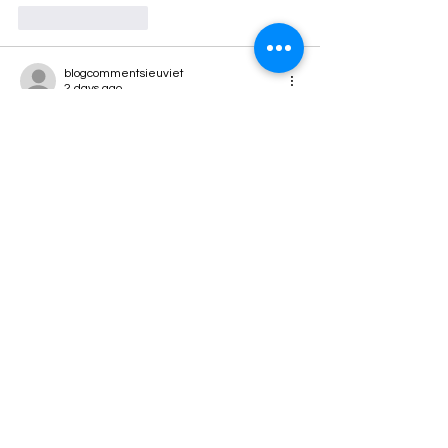
Like
Reply
blogcommentsieuviet
2 days ago
Điều mình chú ý ở 
hz88
 là cách hệ thống đề 
cập đến việc bảo vệ dữ liệu người dùng. 
Công nghệ mã hóa SSL được áp dụng cho 
thông tin cá nhân và các giao dịch, kết hợp 
với nhiều lớp bảo mật trong quá trình lưu 
trữ dữ liệu. Mình thấy cách đầu tư vào hạ 
tầng kỹ thuật này phản ánh định hướng ưu 
tiên an toàn thông tin như một phần quan 
trọng của quá trình vận…
Show More
Like
Reply
blogcommentsieuviet
2 days ago