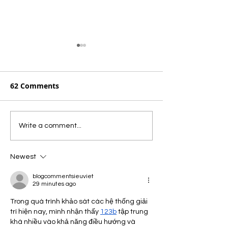
62 Comments
THIS IS THE DAY THAT
HEY YESHU TE
Write a comment...
THE LORD HAS MADE -
DHANYAWAD - 
Easy Piano Chords
Chords and No
Newest
Chart | Yeshu Ke Geet
Chart for
Piano/Keyboar
blogcommentsieuviet
29 minutes ago
Christian Song
| Yeshu Ke Ge
Trong quá trình khảo sát các hệ thống giải 
trí hiện nay, mình nhận thấy 
123b
 tập trung 
khá nhiều vào khả năng điều hướng và 