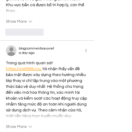
Khu vực bắn cá được bố trí hợp lý, còn thể 
thao…
Show More
Like
Reply
blogcommentsieuviet
a day ago
Trong quá trình quan sát 
https://qq8888.co/
, tôi nhận thấy vấn đề 
bảo mật được xây dựng theo hướng nhiều 
lớp thay vì chỉ tập trung vào một phương 
thức bảo vệ duy nhất. Hệ thống chú trọng 
đến việc mã hóa thông tin, xác minh tài 
khoản và kiểm soát các hoạt động truy cập 
nhằm tăng mức độ an toàn khi người dùng 
sử dụng dịch vụ. Theo cảm nhận của tôi, 
một nền tảng trực tuyến muốn duy…
Show More