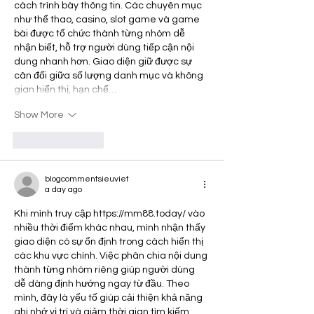
cách trình bày thông tin. Các chuyên mục 
như thể thao, casino, slot game và game 
bài được tổ chức thành từng nhóm dễ 
nhận biết, hỗ trợ người dùng tiếp cận nội 
dung nhanh hơn. Giao diện giữ được sự 
cân đối giữa số lượng danh mục và không 
gian hiển thị, hạn chế…
Show More
Like
Reply
blogcommentsieuviet
a day ago
Khi mình truy cập 
https://mm88.today/
 vào 
nhiều thời điểm khác nhau, mình nhận thấy 
giao diện có sự ổn định trong cách hiển thị 
các khu vực chính. Việc phân chia nội dung 
thành từng nhóm riêng giúp người dùng 
dễ dàng định hướng ngay từ đầu. Theo 
mình, đây là yếu tố giúp cải thiện khả năng 
ghi nhớ vị trí và giảm thời gian tìm kiếm. 