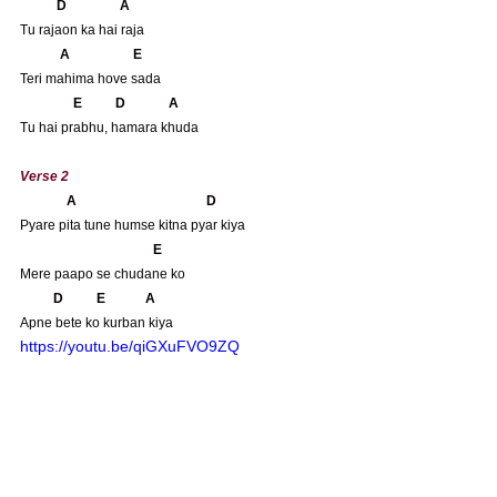
          D                A
Tu rajaon ka hai raja
 A                   E
Teri mahima hove sada
               E          D             A
Tu hai prabhu, hamara khuda
Verse 2
A                                       D
Pyare pita tune humse kitna pyar kiya
                                       E
Mere paapo se chudane ko
   D          E            A
Apne bete ko kurban kiya
https://youtu.be/qiGXuFVO9ZQ